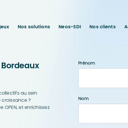
jeux
Nos solutions
Neos-SDI
Nos clients
A
– Bordeaux
Prénom
ollectifs au sein
Nom
 croissance ?
e OPEN, et enrichissez