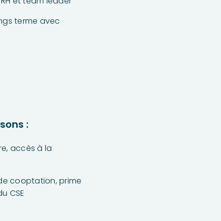
 RH et team leader
ongs terme avec
sons :
re, accès à la
de cooptation, prime
 du CSE