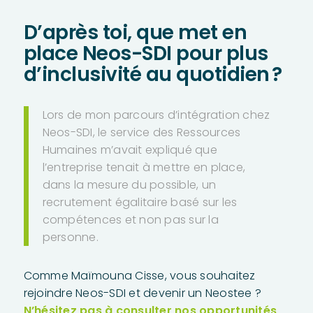
D’après toi, que met en
place Neos-SDI pour plus
d’inclusivité au quotidien ?
Lors de mon parcours d’intégration chez
Neos-SDI, le service des Ressources
Humaines m’avait expliqué que
l’entreprise tenait à mettre en place,
dans la mesure du possible, un
recrutement égalitaire basé sur les
compétences et non pas sur la
personne.
Comme Maïmouna Cisse, vous souhaitez
rejoindre Neos-SDI et devenir un Neostee ?
N’hésitez pas à consulter nos opportunités
.